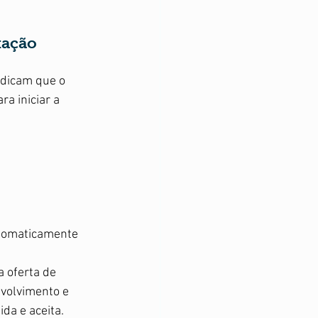
tação 
ndicam que o 
a iniciar a 
utomaticamente 
a oferta de 
volvimento e 
da e aceita.