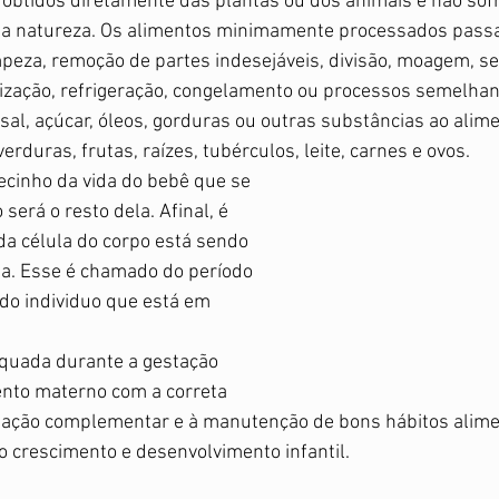
 obtidos diretamente das plantas ou dos animais e não so
r a natureza. Os alimentos minimamente processados pass
mpeza, remoção de partes indesejáveis, divisão, moagem, s
ização, refrigeração, congelamento ou processos semelhan
al, açúcar, óleos, gorduras ou outras substâncias ao alimen
duras, frutas, raízes, tubérculos, leite, carnes e ovos.
cinho da vida do bebê que se 
será o resto dela. Afinal, é 
a célula do corpo está sendo 
. Esse é chamado do período 
do individuo que está em 
quada durante a gestação 
ento materno com a correta 
tação complementar e à manutenção de bons hábitos alime
 o crescimento e desenvolvimento infantil.