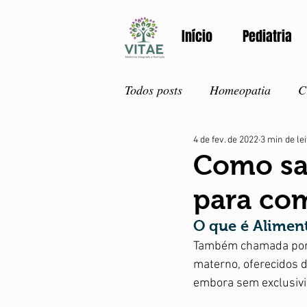
Início
Pediatria
Todos posts
Homeopatia
C
4 de fev. de 2022
3 min de le
Atualidades
Primeiros so
Como sab
para com
Adolescentes
Detox
V
O que é Alime
Também chamada por I
Primavera
Nutrição
materno, oferecidos 
embora sem exclusivi