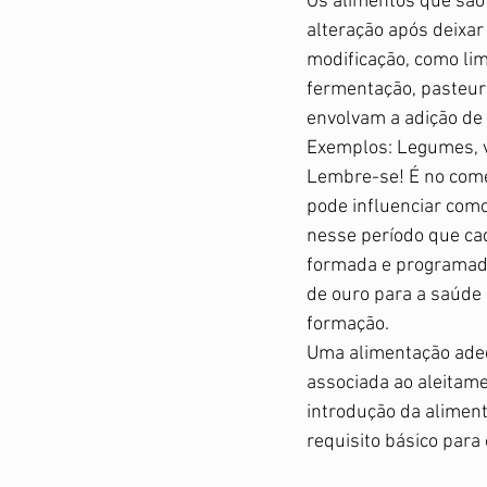
Os alimentos que são
alteração após deixa
modificação, como li
fermentação, pasteur
envolvam a adição de s
Exemplos: Legumes, ver
Lembre-se! É no come
pode influenciar como 
nesse período que cad
formada e programada
de ouro para a saúde 
formação. 
Uma alimentação ade
associada ao aleitam
introdução da alimen
requisito básico para