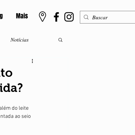
og
Mais
Notícias
o
Meningite
nto
ida?
Alergias
lém do leite 
ntolerância a lactose
ntada ao seio 