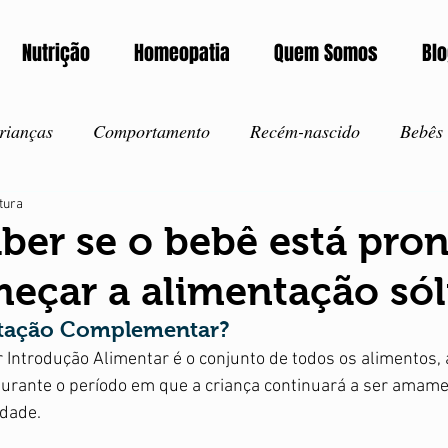
Nutrição
Homeopatia
Quem Somos
Bl
rianças
Comportamento
Recém-nascido
Bebês
itura
corros
Intoxicação
Notícia
Exames
Autism
er se o bebê está pro
eçar a alimentação sól
ida saudável
Amamentação
Vacinação
Inverno
ntação Complementar?
ntrodução Alimentar é o conjunto de todos os alimentos, a
Verão
Ansiedade
Corona Vírus
Covid-19
I
durante o período em que a criança continuará a ser amame
dade.