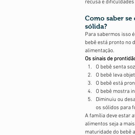
recusa e dificuldades
Como saber se 
sólida?
Para sabermos isso é 
bebê está pronto no
alimentação.
Os sinais de prontidão
O bebê senta so
O bebê leva obje
O bebê está pro
O bebê mostra i
Diminuiu ou desa
os sólidos para f
A família deve estar 
alimentos seja a mais
maturidade do bebê a