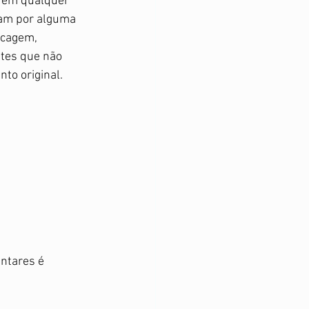
frem qualquer 
am por alguma 
ecagem, 
tes que não 
to original. 
ntares é 