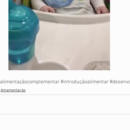
alimentaçãocomplementar
#introduçãoalimentar
#desenvo
Amamentação