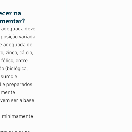
ecer na 
mentar?
 adequada deve 
posição variada 
de adequada de 
, zinco, cálcio, 
fólico, entre 
o (biológica, 
onsumo e 
l e preparados 
almente 
vem ser a base 
ou minimamente 