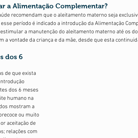
obstétrica
Treino
r a Alimentação Complementar?
aúde recomendam que o aleitamento materno seja exclusivo
 esse período é indicado a introdução da Alimentação Comp
 estimular a manutenção do aleitamento materno até os doi
m a vontade da criança e da mãe, desde que esta continuid
es dos 6 
s de que exista 
ntrodução 
ntes dos 6 meses 
eite humano na 
udos mostram a 
precoce ou muito 
r aceitação de 
s; relações com 