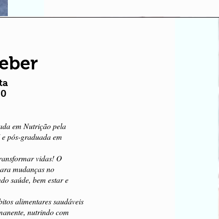
Weber
ta
10
ada em Nutrição pela
I e pós-graduada em
transformar vidas! O
 para mudanças no
do saúde, bem estar e
bitos alimentares saudáveis
rmanente, nutrindo com