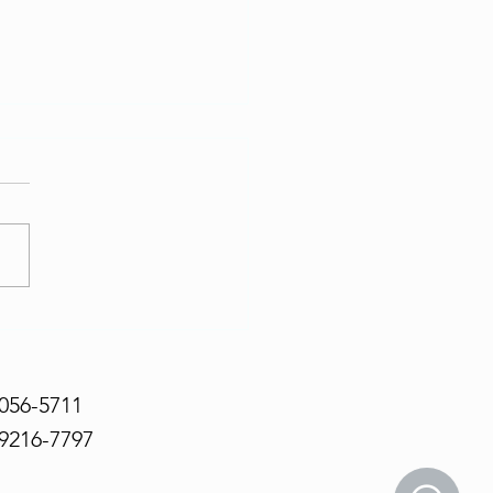
nda os Benefícios da
opatia Infantil
3056-5711
99216-7797