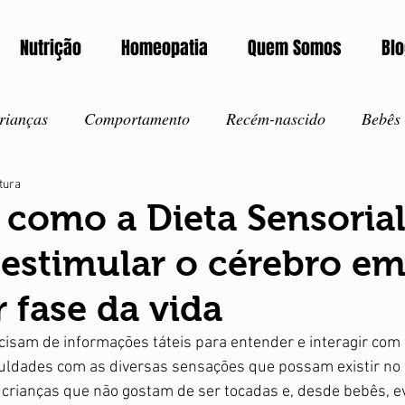
Nutrição
Homeopatia
Quem Somos
Bl
rianças
Comportamento
Recém-nascido
Bebês
itura
corros
Intoxicação
Notícia
Exames
Autism
como a Dieta Sensoria
 estimular o cérebro e
ida saudável
Amamentação
Vacinação
Inverno
 fase da vida
Verão
Ansiedade
Corona Vírus
Covid-19
I
cisam de informações táteis para entender e interagir com
ldades com as diversas sensações que possam existir no se
crianças que não gostam de ser tocadas e, desde bebês, ev