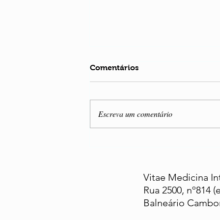
Comentários
Escreva um comentário
Os Melhores Lanchinhos
Saudáveis para Bebês de 1 a
4 Anos em Nosso Ebook
Vitae Medicina I
Rua 2500, nº814 (e
Balneário Cambor