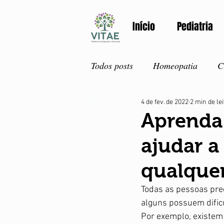
Início
Pediatria
Todos posts
Homeopatia
C
4 de fev. de 2022
2 min de le
Atualidades
Primeiros so
Aprenda 
ajudar a
Adolescentes
Detox
V
qualquer
Primavera
Nutrição
Todas as pessoas pre
alguns possuem dificu
Por exemplo, existem 