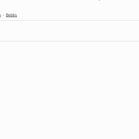
o
Bebês