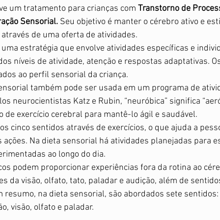
e um tratamento para crianças com 
Transtorno de Proce
ração Sensorial.
 Seu objetivo é manter o cérebro ativo e es
 através de uma oferta de atividades. 
 uma estratégia que envolve atividades específicas e indivi
dos níveis de atividade, atenção e respostas adaptativas. O
dos ao perfil sensorial da criança. 
sensorial também pode ser usada em um programa de ativi
os neurocientistas Katz e Rubin, “neuróbica” significa “aer
o de exercício cerebral para mantê-lo ágil e saudável. 
os cinco sentidos através de exercícios, o que ajuda a pess
ações. Na dieta sensorial há atividades planejadas para e
rimentadas ao longo do dia. 
cos podem proporcionar experiências fora da rotina ao céreb
s da visão, olfato, tato, paladar e audição, além de sentid
m resumo, na dieta sensorial, são abordados sete sentidos:
ão, visão, olfato e paladar. 