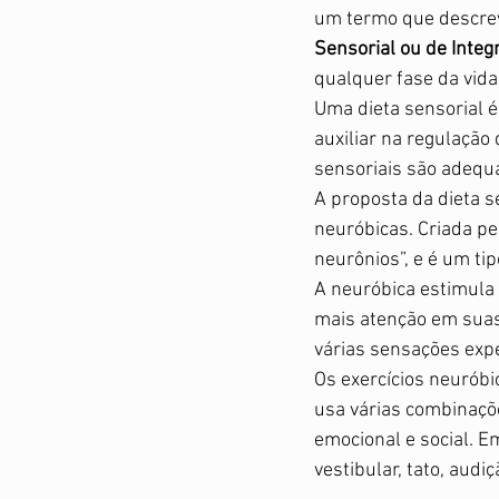
um termo que descrev
Sensorial ou de Integ
qualquer fase da vida
Uma dieta sensorial é
auxiliar na regulação 
sensoriais são adequa
A proposta da dieta 
neuróbicas. Criada pel
neurônios”, e é um tip
A neuróbica estimula 
mais atenção em suas 
várias sensações expe
Os exercícios neuróbi
usa várias combinaçõe
emocional e social. E
vestibular, tato, audiç