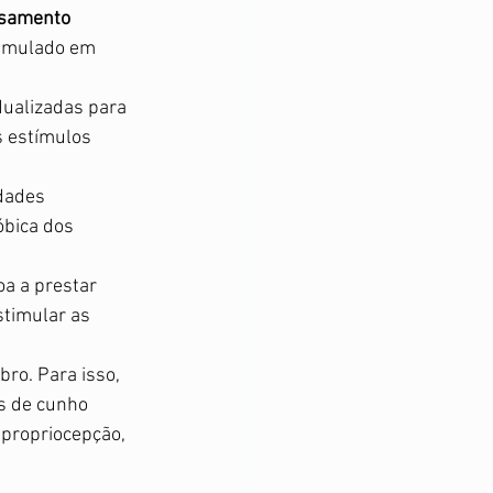
ssamento 
timulado em 
dualizadas para 
s estímulos 
dades 
óbica dos 
oa a prestar 
stimular as 
ro. Para isso, 
os de cunho 
 propriocepção, 