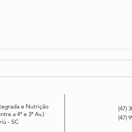
Nutrição Infantil: O
Ente
caminho para um
Home
crescimento saudável
ntegrada e Nutrição
(47) 
ntre a 4ª e 3ª Av.)
(47) 
iú - SC