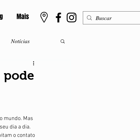
og
Mais
Notícias
o
Meningite
l pode
m
Alergias
ntolerância a lactose
 o mundo. Mas 
u dia a dia. 
itam o contato 