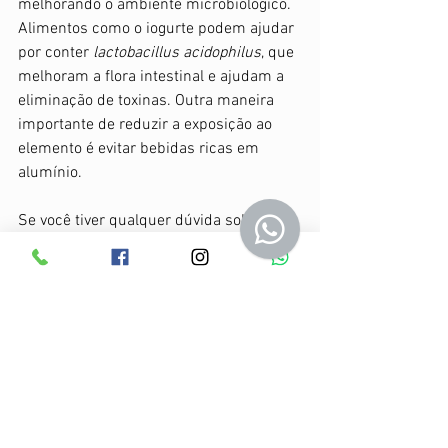
melhorando o ambiente microbiológico. 
Alimentos como o iogurte podem ajudar 
por conter 
lactobacillus acidophilus
, que 
melhoram a flora intestinal e ajudam a 
eliminação de toxinas. Outra maneira 
importante de reduzir a exposição ao 
elemento é evitar bebidas ricas em 
alumínio. 
Se você tiver qualquer dúvida sobre o 
excesso de alumínio, procure seu 
médico ou nutricionista. 
#alumínio
#intoxicação
#tratamento
#consumo
Atualidades
Intoxicação
Notícia