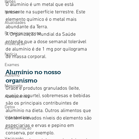
Bebês
O alumínio é um metal que está 
presente na superfície terrestre. Este 
Notícias
elemento químico é o metal mais 
Atualidades
abundante da Terra. 
Primeiros socorros
A Organização Mundial da Saúde 
entende que a dose semanal tolerável 
Intoxicação
de alumínio é de 1 mg por quilograma 
Notícia
de massa corporal.  
Exames
Alumínio no nosso 
Autismo
organismo
Meningite
Grãos e produtos granulados (leite, 
queijo e iogurte), sobremesas e bebidas 
Adolescentes
são os principais contribuintes de 
Detox
alumínio na dieta. Outros alimentos que 
Vida saudável
contém elevados níveis do elemento são 
especiarias e ervas e pepino em 
Amamentação
conserva, por exemplo. 
Vacinação