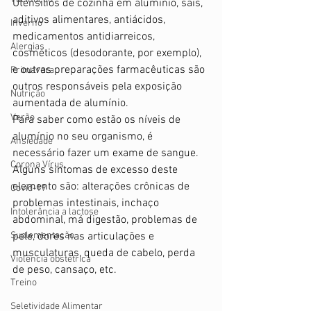
Utensílios de cozinha em alumínio, sais, 
aditivos alimentares, antiácidos, 
Inverno
medicamentos antidiarreicos, 
Alergias
cosméticos (desodorante, por exemplo), 
e outras preparações farmacêuticas são 
Primavera
outros responsáveis pela exposição 
Nutrição
aumentada de alumínio. 
Verão
Para saber como estão os níveis de 
alumínio no seu organismo, é 
Ansiedade
necessário fazer um exame de sangue.  
Corona Vírus
Alguns sintomas de excesso deste 
elemento são: alterações crônicas de 
Covid-19
problemas intestinais, inchaço 
Intolerância a lactose
abdominal, má digestão, problemas de 
Suplementação
pele, dores nas articulações e 
musculaturas, queda de cabelo, perda 
Violência obstétrica
de peso, cansaço, etc. 
Treino
Seletividade Alimentar