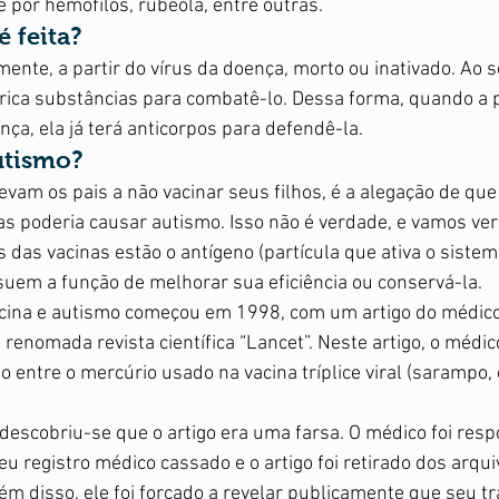
e por hemófilos, rubéola, entre outras. 
 feita?
lmente, a partir do vírus da doença, morto ou inativado. Ao s
rica substâncias para combatê-lo. Dessa forma, quando a 
ça, ela já terá anticorpos para defendê-la. 
utismo?
vam os pais a não vacinar seus filhos, é a alegação de que
s poderia causar autismo. Isso não é verdade, e vamos ver
das vacinas estão o antígeno (partícula que ativa o sistem
uem a função de melhorar sua eficiência ou conservá-la.  
acina e autismo começou em 1998, com um artigo do médico 
renomada revista científica “Lancet”. Neste artigo, o médic
 entre o mercúrio usado na vacina tríplice viral (sarampo,
 
escobriu-se que o artigo era uma farsa. O médico foi resp
u registro médico cassado e o artigo foi retirado dos arqui
lém disso, ele foi forçado a revelar publicamente que seu t