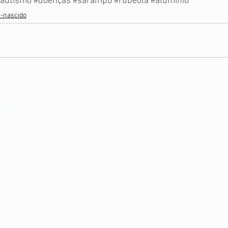
autismo
#doenças
#sarampo
#rubéola
#alumínio
-nascido