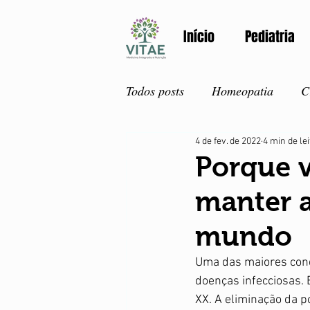
Início
Pediatria
Todos posts
Homeopatia
C
4 de fev. de 2022
4 min de le
Atualidades
Primeiros so
Porque v
manter a
Adolescentes
Detox
V
mundo
Primavera
Nutrição
Uma das maiores conq
doenças infecciosas. 
XX. A eliminação da po