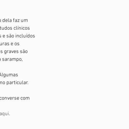
 dela faz um 
udos clínicos 
 e são incluídos 
uras e os 
s graves são 
o sarampo, 
 Algumas 
 particular. 
 converse com 
 aqui
. 