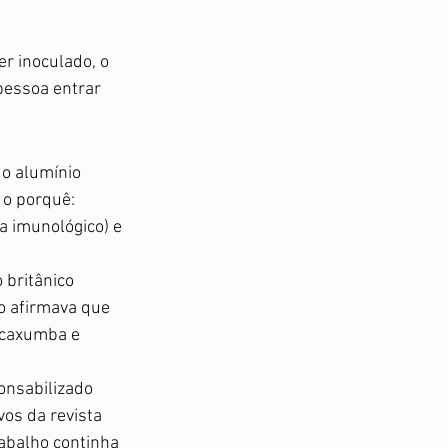
er inoculado, o 
pessoa entrar 
 o alumínio 
 o porquê: 
a imunológico) e 
britânico 
o afirmava que 
 caxumba e 
onsabilizado 
vos da revista 
rabalho continha 