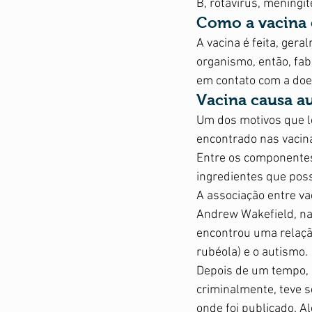
B, rotavírus, meningit
Como a vacina é
A vacina é feita, gera
organismo, então, fab
em contato com a doen
Vacina causa a
Um dos motivos que le
encontrado nas vacina
Entre os componentes 
ingredientes que poss
A associação entre v
Andrew Wakefield, na 
encontrou uma relação
rubéola) e o autismo. 
Depois de um tempo, d
criminalmente, teve se
onde foi publicado. A