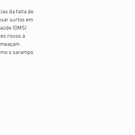
as da falta de 
usar surtos em 
Saúde (OMS) 
es riscos à 
 ameaçam 
como o sarampo 