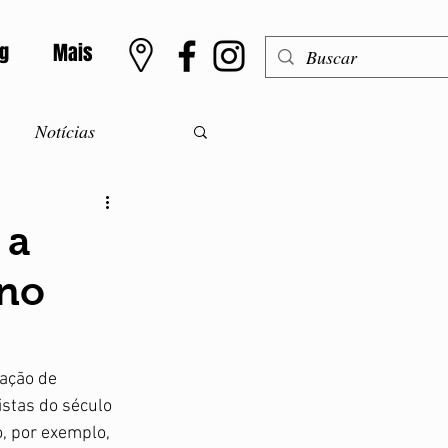
og
Mais
Notícias
o
Meningite
 a
 no
Alergias
ntolerância a lactose
ação de 
stas do século 
o, por exemplo, 