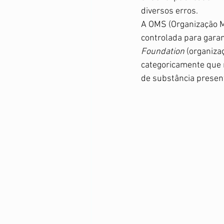
diversos erros.  
A OMS (Organização M
controlada para gara
Foundation
 (organiza
categoricamente que n
de substância present