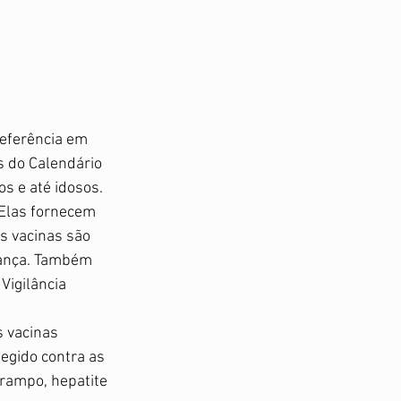
eferência em 
 do Calendário 
s e até idosos.  
 Elas fornecem 
s vacinas são 
rança. Também 
Vigilância 
 vacinas 
egido contra as 
arampo, hepatite 