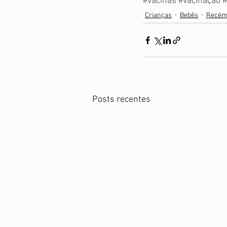
#vacinas
#vacinação
#
Crianças
Bebês
Recém
Posts recentes