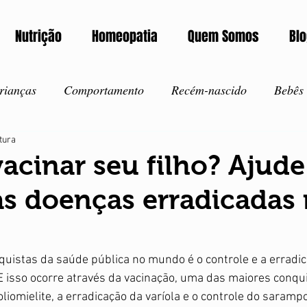
Nutrição
Homeopatia
Quem Somos
Bl
rianças
Comportamento
Recém-nascido
Bebês
itura
corros
Intoxicação
Notícia
Exames
Autism
acinar seu filho? Ajude
s doenças erradicadas
ida saudável
Amamentação
Vacinação
Inverno
Verão
Ansiedade
Corona Vírus
Covid-19
I
uistas da saúde pública no mundo é o controle e a erradic
E isso ocorre através da vacinação, uma das maiores conqui
liomielite, a erradicação da varíola e o controle do saramp