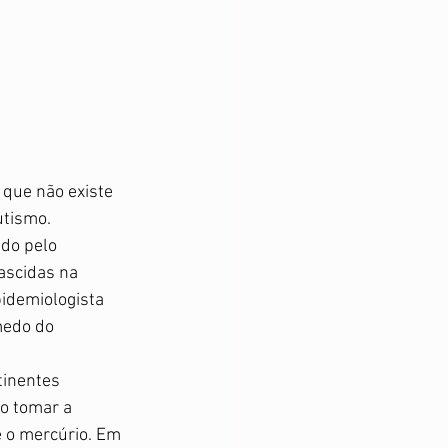
que não existe 
utismo. 
ado pelo 
ascidas na 
idemiologista 
medo do 
tinentes 
o tomar a 
 o mercúrio. Em 