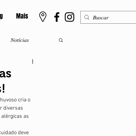
og
Mais
Notícias
o
Meningite
as
!
Alergias
huvoso cria o 
r diversas 
ntolerância a lactose
alérgicas as 
cuidado deve 