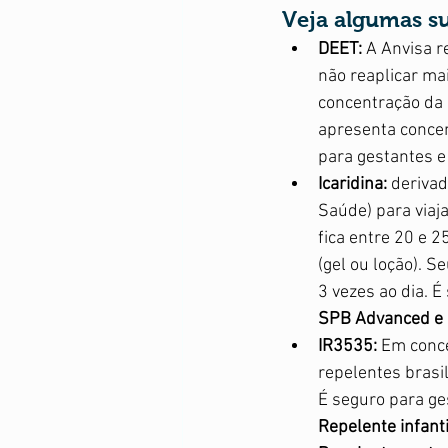
Veja algumas su
DEET:
 A Anvisa r
não reaplicar mai
concentração da 
apresenta concen
para gestantes e 
Icaridina: 
derivad
Saúde) para viaj
fica entre 20 e 
(gel ou loção). S
3 vezes ao dia. É
SPB Advanced
e
IR3535: 
Em conce
repelentes brasil
É seguro para ges
Repelente infant