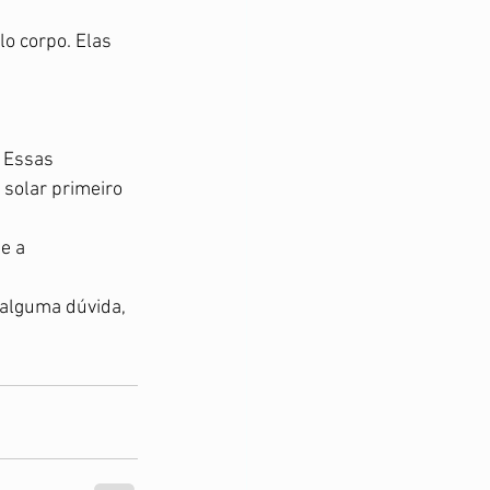
o corpo. Elas 
 Essas 
 solar primeiro 
e a 
alguma dúvida, 