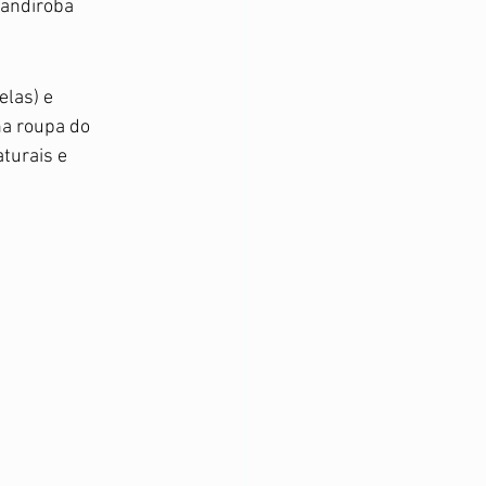
 andiroba 
las) e 
a roupa do 
turais e 