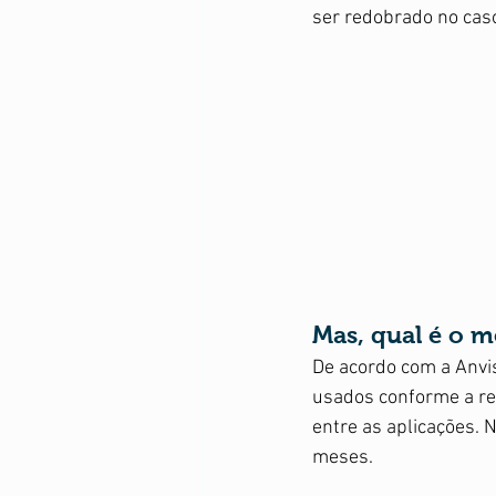
Suplementação
Violência 
ser redobrado no caso
Mas, qual é o m
De acordo com a Anvis
usados conforme a re
entre as aplicações. 
meses.  