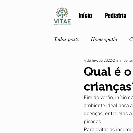
Início
Pediatria
Todos posts
Homeopatia
C
4 de fev. de 2022
2 min de le
Atualidades
Primeiros so
Qual é o
crianças
Adolescentes
Detox
V
Fim do verão, início 
ambiente ideal para a
Primavera
Nutrição
doenças, entre elas a
picadas.  
Para evitar as incômo