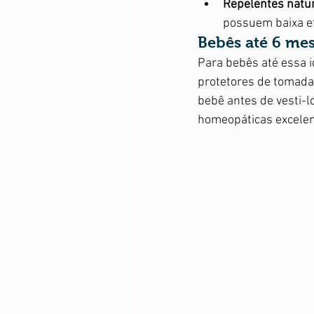
Repelentes natur
possuem baixa ef
Bebês até 6 me
Para bebês até essa i
protetores de tomada
bebê antes de vesti-l
homeopáticas excelent