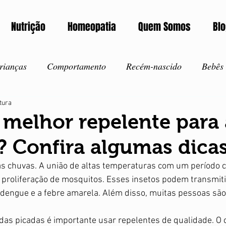
Nutrição
Homeopatia
Quem Somos
Bl
rianças
Comportamento
Recém-nascido
Bebês
itura
corros
Intoxicação
Notícia
Exames
Autism
 melhor repelente para 
? Confira algumas dicas
ida saudável
Amamentação
Vacinação
Inverno
das chuvas. A união de altas temperaturas com um período c
 proliferação de mosquitos. Esses insetos podem transmiti
Verão
Ansiedade
Corona Vírus
Covid-19
I
 dengue e a febre amarela. Além disso, muitas pessoas são 
das picadas é importante usar repelentes de qualidade. O 