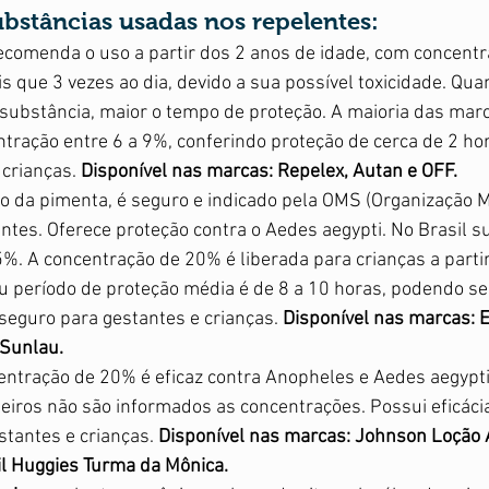
bstâncias usadas nos repelentes:
ecomenda o uso a partir dos 2 anos de idade, com concentr
s que 3 vezes ao dia, devido a sua possível toxicidade. Qua
substância, maior o tempo de proteção. A maioria das marc
tração entre 6 a 9%, conferindo proteção de cerca de 2 hor
crianças. 
Disponível nas marcas: Repelex, Autan e OFF.
o da pimenta, é seguro e indicado pela OMS (Organização M
antes. Oferece proteção contra o Aedes aegypti. No Brasil s
25%. A concentração de 20% é liberada para crianças a parti
eu período de proteção média é de 8 a 10 horas, podendo se
 seguro para gestantes e crianças. 
Disponível nas marcas: E
Sunlau. 
ntração de 20% é eficaz contra Anopheles e Aedes aegypti
eiros não são informados as concentrações. Possui eficácia
tantes e crianças. 
Disponível nas marcas: Johnson Loção 
il Huggies Turma da Mônica.