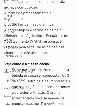
quantidade de suco ou polpa de fruta 
em sua composição. 
Inverno
A forma de processamento e 
Alergias
ingredientes contidos em cada tipo de 
Primavera
produto também são distintos.
A porcentagem é estabelecida pelo 
Nutrição
Ministério da Agricultura, Pecuária e do 
Verão
Abastecimento (MAPA), responsável 
também pela fiscalização de bebidas 
Ansiedade
alcoólicas e não alcoólicas.
Corona Vírus
Veja como é a classificação:
Covid-19
Suco: para ser considerada suco, a 
Intolerância a lactose
bebida precisa ser composta 100% 
Suplementação
de suco. Outro detalhe importante é 
que o suco não pode conter aromas 
Violência obstétrica
e corantes artificiais. O aroma 
Treino
acrescentado deve se apenas os 
naturais da fruta. É a opção mais 
Seletividade Alimentar