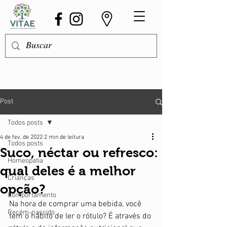
Post
Todos posts
4 de fev. de 2022
2 min de leitura
Todos posts
Suco, néctar ou refresco:
Homeopatia
qual deles é a melhor
Crianças
opção?
Comportamento
Na hora de comprar uma bebida, você 
Recém-nascido
tem o hábito de ler o rótulo? É através do 