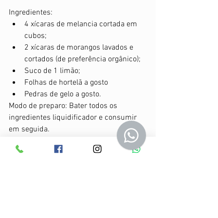
Ingredientes:
4 xícaras de melancia cortada em 
cubos;
2 xícaras de morangos lavados e 
cortados (de preferência orgânico);
Suco de 1 limão;
Folhas de hortelã a gosto
Pedras de gelo a gosto.
Modo de preparo: Bater todos os 
ingredientes liquidificador e consumir 
em seguida.
#suconatural
#verão
#receita
#refresco
#opçãosaudável
#nutrição
#dicas
#nutricionista
Comportamento