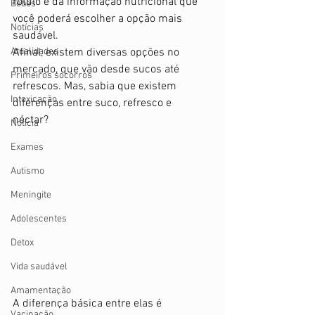
rótulo e da informação nutricional que 
Bebês
você poderá escolher a opção mais 
Notícias
saudável. 
Atualidades
Afinal, existem diversas opções no 
mercado, que vão desde sucos até 
Primeiros socorros
refrescos. Mas, sabia que existem 
Intoxicação
diferenças entre suco, refresco e 
néctar? 
Notícia
Exames
Autismo
Meningite
Adolescentes
Detox
Vida saudável
Amamentação
A diferença básica entre elas é 
Vacinação